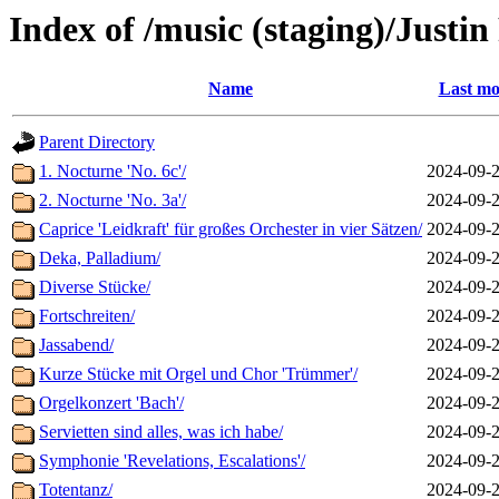
Index of /music (staging)/Justi
Name
Last mo
Parent Directory
1. Nocturne 'No. 6c'/
2024-09-2
2. Nocturne 'No. 3a'/
2024-09-2
Caprice 'Leidkraft' für großes Orchester in vier Sätzen/
2024-09-2
Deka, Palladium/
2024-09-2
Diverse Stücke/
2024-09-2
Fortschreiten/
2024-09-2
Jassabend/
2024-09-2
Kurze Stücke mit Orgel und Chor 'Trümmer'/
2024-09-2
Orgelkonzert 'Bach'/
2024-09-2
Servietten sind alles, was ich habe/
2024-09-2
Symphonie 'Revelations, Escalations'/
2024-09-2
Totentanz/
2024-09-2