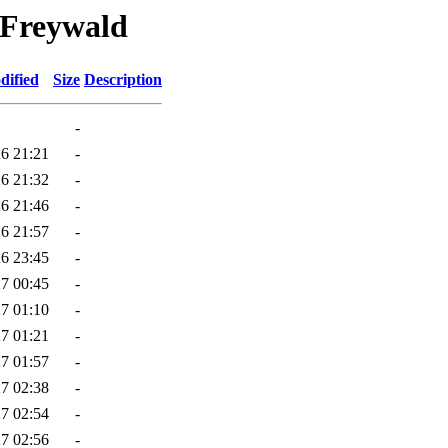
n Freywald
dified
Size
Description
-
6 21:21
-
6 21:32
-
6 21:46
-
6 21:57
-
6 23:45
-
7 00:45
-
7 01:10
-
7 01:21
-
7 01:57
-
7 02:38
-
7 02:54
-
7 02:56
-